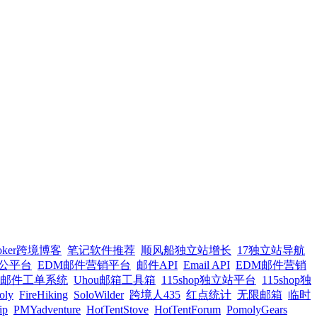
oker跨境博客
笔记软件推荐
顺风船独立站增长
17独立站导航
办公平台
EDM邮件营销平台
邮件API
Email API
EDM邮件营销
邮件工单系统
Uhou邮箱工具箱
115shop独立站平台
115shop独
oly
FireHiking
SoloWilder
跨境人435
红点统计
无限邮箱
临时
ip
PMYadventure
HotTentStove
HotTentForum
PomolyGears