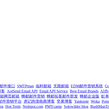
PI邮件接口
SMTPman
临时邮箱
无限邮箱
EDM邮件营销系统
G
l博客
AotSend Email API
Email API Service
Best Email Brands
AI
箱网页邮箱
蜂邮邮件营销
蜂邮拓客邮件群发
蜂邮企业版
虹单
un邮件营销平台
虎记跨境电商博客
坚果博客
Yanknote
Woka
Pom
ng
Hot-Tents
Nedspot.com
PMYcamp
Solowilder blog
BushManTr