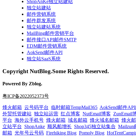
ShopAnKe独立站建站
独立站建站
邮件营销系统
邮件群发系统
独立站建站系统
MailBing邮件营销平台
邮件接口API邮件SMTP
EDM邮件营销系统
AokSend邮件API
独立站SaaS系统
Copyright NutBlog.Some Rights Reserved.
Powered By Zblog.
粤ICP备2022052373号
烽火邮箱
云号码平台
临时邮箱TempMail365
AokSend邮件A
外贸托管建站
独立站运营
红点博客
NutEmail博客
ZunEmai
平台
海外云手机号
烽火邮箱
域名邮箱
烽火域名邮箱
烽火邮
立站平台
ShopAnke
顺风船增长
Shop345独立站集合
Mailz
邮箱
光年号云号码
Firehiking Blog
Pomoly Blog
HotTentCampi