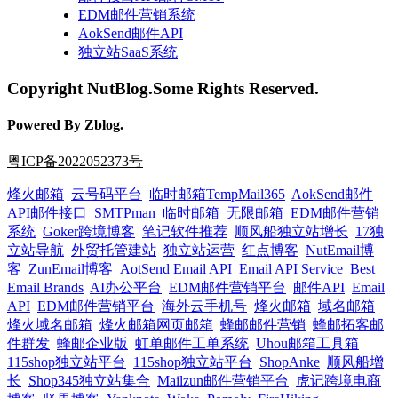
EDM邮件营销系统
AokSend邮件API
独立站SaaS系统
Copyright NutBlog.Some Rights Reserved.
Powered By Zblog.
粤ICP备2022052373号
烽火邮箱
云号码平台
临时邮箱TempMail365
AokSend邮件
API邮件接口
SMTPman
临时邮箱
无限邮箱
EDM邮件营销
系统
Goker跨境博客
笔记软件推荐
顺风船独立站增长
17独
立站导航
外贸托管建站
独立站运营
红点博客
NutEmail博
客
ZunEmail博客
AotSend Email API
Email API Service
Best
Email Brands
AI办公平台
EDM邮件营销平台
邮件API
Email
API
EDM邮件营销平台
海外云手机号
烽火邮箱
域名邮箱
烽火域名邮箱
烽火邮箱网页邮箱
蜂邮邮件营销
蜂邮拓客邮
件群发
蜂邮企业版
虹单邮件工单系统
Uhou邮箱工具箱
115shop独立站平台
115shop独立站平台
ShopAnke
顺风船增
长
Shop345独立站集合
Mailzun邮件营销平台
虎记跨境电商