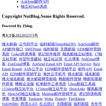
AokSend邮件API
独立站SaaS系统
Copyright NutBlog.Some Rights Reserved.
Powered By Zblog.
粤ICP备2022052373号
烽火邮箱
云号码平台
临时邮箱TempMail365
AokSend邮件
API邮件接口
SMTPman
临时邮箱
无限邮箱
EDM邮件营销
系统
Goker跨境博客
笔记软件推荐
顺风船独立站增长
17独
立站导航
外贸托管建站
独立站运营
红点博客
NutEmail博
客
ZunEmail博客
AotSend Email API
Email API Service
Best
Email Brands
AI办公平台
EDM邮件营销平台
邮件API
Email
API
EDM邮件营销平台
海外云手机号
烽火邮箱
域名邮箱
烽火域名邮箱
烽火邮箱网页邮箱
蜂邮邮件营销
蜂邮拓客邮
件群发
蜂邮企业版
虹单邮件工单系统
Uhou邮箱工具箱
115shop独立站平台
115shop独立站平台
ShopAnke
顺风船增
长
Shop345独立站集合
Mailzun邮件营销平台
虎记跨境电商
博客
坚果博客
Yanknote
Woka
Pomoly
FireHiking
SoloWilder
跨境人435
红点统计
无限邮箱
临时邮箱
光年号