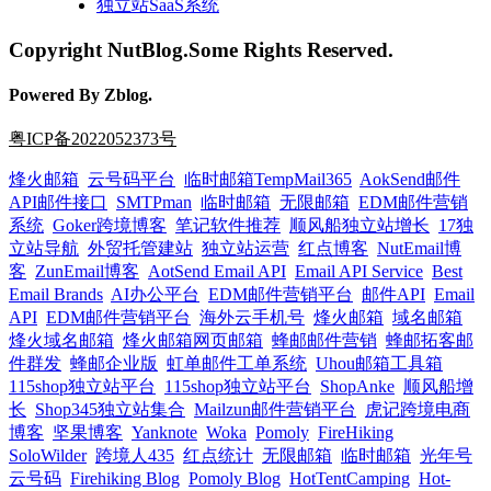
独立站SaaS系统
Copyright NutBlog.Some Rights Reserved.
Powered By Zblog.
粤ICP备2022052373号
烽火邮箱
云号码平台
临时邮箱TempMail365
AokSend邮件
API邮件接口
SMTPman
临时邮箱
无限邮箱
EDM邮件营销
系统
Goker跨境博客
笔记软件推荐
顺风船独立站增长
17独
立站导航
外贸托管建站
独立站运营
红点博客
NutEmail博
客
ZunEmail博客
AotSend Email API
Email API Service
Best
Email Brands
AI办公平台
EDM邮件营销平台
邮件API
Email
API
EDM邮件营销平台
海外云手机号
烽火邮箱
域名邮箱
烽火域名邮箱
烽火邮箱网页邮箱
蜂邮邮件营销
蜂邮拓客邮
件群发
蜂邮企业版
虹单邮件工单系统
Uhou邮箱工具箱
115shop独立站平台
115shop独立站平台
ShopAnke
顺风船增
长
Shop345独立站集合
Mailzun邮件营销平台
虎记跨境电商
博客
坚果博客
Yanknote
Woka
Pomoly
FireHiking
SoloWilder
跨境人435
红点统计
无限邮箱
临时邮箱
光年号
云号码
Firehiking Blog
Pomoly Blog
HotTentCamping
Hot-