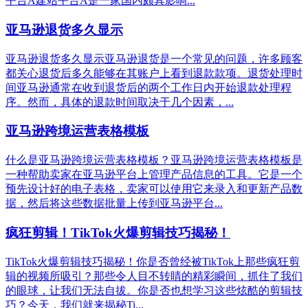
平台A建站平台A是一家国内颇具影响...
亚马逊退货多久显示
亚马逊退货多久显示亚马逊退货是一个常见的问题，许多顾客
都关心退货后多久能够在其账户上看到退款款项。退货处理时
间亚马逊通常在收到退货后的两个工作日内开始退款处理程
序。然而，具体的退款时间取决于几个因素，...
亚马逊跨境运营表格模板
什么是亚马逊跨境运营表格模板？亚马逊跨境运营表格模板是
一种帮助卖家在亚马逊平台上管理产品信息的工具。它是一个
预先设计好的电子表格，卖家可以使用它来录入和更新产品数
据，然后将这些数据批量上传到亚马逊平台...
疯狂剪辑！TikTok火爆剪辑技巧揭秘！
TikTok火爆剪辑技巧揭秘！你是否曾经被TikTok上那些疯狂剪
辑的视频所吸引？那些令人目不转睛的精彩瞬间，抓住了我们
的眼球，让我们无法自拔。你是否也想学习这些炫酷的剪辑技
巧？今天，我们就来揭秘Ti...