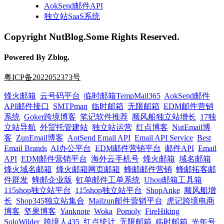
AokSend邮件API
独立站SaaS系统
Copyright NutBlog.Some Rights Reserved.
Powered By Zblog.
粤ICP备2022052373号
烽火邮箱
云号码平台
临时邮箱TempMail365
AokSend邮件
API邮件接口
SMTPman
临时邮箱
无限邮箱
EDM邮件营销
系统
Goker跨境博客
笔记软件推荐
顺风船独立站增长
17独
立站导航
外贸托管建站
独立站运营
红点博客
NutEmail博
客
ZunEmail博客
AotSend Email API
Email API Service
Best
Email Brands
AI办公平台
EDM邮件营销平台
邮件API
Email
API
EDM邮件营销平台
海外云手机号
烽火邮箱
域名邮箱
烽火域名邮箱
烽火邮箱网页邮箱
蜂邮邮件营销
蜂邮拓客邮
件群发
蜂邮企业版
虹单邮件工单系统
Uhou邮箱工具箱
115shop独立站平台
115shop独立站平台
ShopAnke
顺风船增
长
Shop345独立站集合
Mailzun邮件营销平台
虎记跨境电商
博客
坚果博客
Yanknote
Woka
Pomoly
FireHiking
SoloWilder
跨境人435
红点统计
无限邮箱
临时邮箱
光年号