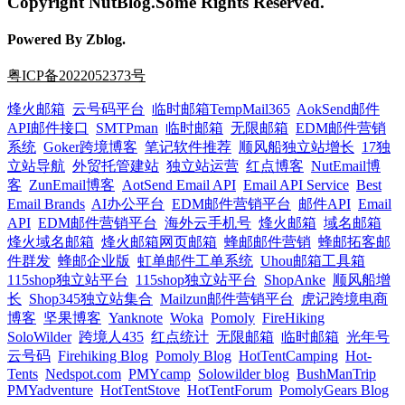
Copyright NutBlog.Some Rights Reserved.
Powered By Zblog.
粤ICP备2022052373号
烽火邮箱
云号码平台
临时邮箱TempMail365
AokSend邮件
API邮件接口
SMTPman
临时邮箱
无限邮箱
EDM邮件营销
系统
Goker跨境博客
笔记软件推荐
顺风船独立站增长
17独
立站导航
外贸托管建站
独立站运营
红点博客
NutEmail博
客
ZunEmail博客
AotSend Email API
Email API Service
Best
Email Brands
AI办公平台
EDM邮件营销平台
邮件API
Email
API
EDM邮件营销平台
海外云手机号
烽火邮箱
域名邮箱
烽火域名邮箱
烽火邮箱网页邮箱
蜂邮邮件营销
蜂邮拓客邮
件群发
蜂邮企业版
虹单邮件工单系统
Uhou邮箱工具箱
115shop独立站平台
115shop独立站平台
ShopAnke
顺风船增
长
Shop345独立站集合
Mailzun邮件营销平台
虎记跨境电商
博客
坚果博客
Yanknote
Woka
Pomoly
FireHiking
SoloWilder
跨境人435
红点统计
无限邮箱
临时邮箱
光年号
云号码
Firehiking Blog
Pomoly Blog
HotTentCamping
Hot-
Tents
Nedspot.com
PMYcamp
Solowilder blog
BushManTrip
PMYadventure
HotTentStove
HotTentForum
PomolyGears Blog