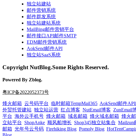
独立站建站
邮件营销系统
邮件群发系统
独立站建站系统
MailBing邮件营销平台
邮件接口API邮件SMTP
EDM邮件营销系统
AokSend邮件API
独立站SaaS系统
Copyright NutBlog.Some Rights Reserved.
Powered By Zblog.
粤ICP备2022052373号
烽火邮箱
云号码平台
临时邮箱TempMail365
AokSend邮件A
外贸托管建站
独立站运营
红点博客
NutEmail博客
ZunEmai
平台
海外云手机号
烽火邮箱
域名邮箱
烽火域名邮箱
烽火邮
立站平台
ShopAnke
顺风船增长
Shop345独立站集合
Mailz
邮箱
光年号云号码
Firehiking Blog
Pomoly Blog
HotTentCampi
Blog