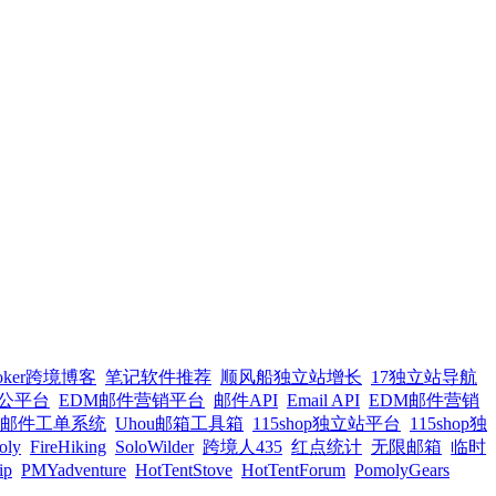
oker跨境博客
笔记软件推荐
顺风船独立站增长
17独立站导航
办公平台
EDM邮件营销平台
邮件API
Email API
EDM邮件营销
邮件工单系统
Uhou邮箱工具箱
115shop独立站平台
115shop独
oly
FireHiking
SoloWilder
跨境人435
红点统计
无限邮箱
临时
ip
PMYadventure
HotTentStove
HotTentForum
PomolyGears