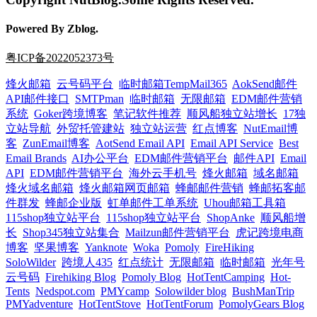
Powered By Zblog.
粤ICP备2022052373号
烽火邮箱
云号码平台
临时邮箱TempMail365
AokSend邮件
API邮件接口
SMTPman
临时邮箱
无限邮箱
EDM邮件营销
系统
Goker跨境博客
笔记软件推荐
顺风船独立站增长
17独
立站导航
外贸托管建站
独立站运营
红点博客
NutEmail博
客
ZunEmail博客
AotSend Email API
Email API Service
Best
Email Brands
AI办公平台
EDM邮件营销平台
邮件API
Email
API
EDM邮件营销平台
海外云手机号
烽火邮箱
域名邮箱
烽火域名邮箱
烽火邮箱网页邮箱
蜂邮邮件营销
蜂邮拓客邮
件群发
蜂邮企业版
虹单邮件工单系统
Uhou邮箱工具箱
115shop独立站平台
115shop独立站平台
ShopAnke
顺风船增
长
Shop345独立站集合
Mailzun邮件营销平台
虎记跨境电商
博客
坚果博客
Yanknote
Woka
Pomoly
FireHiking
SoloWilder
跨境人435
红点统计
无限邮箱
临时邮箱
光年号
云号码
Firehiking Blog
Pomoly Blog
HotTentCamping
Hot-
Tents
Nedspot.com
PMYcamp
Solowilder blog
BushManTrip
PMYadventure
HotTentStove
HotTentForum
PomolyGears Blog