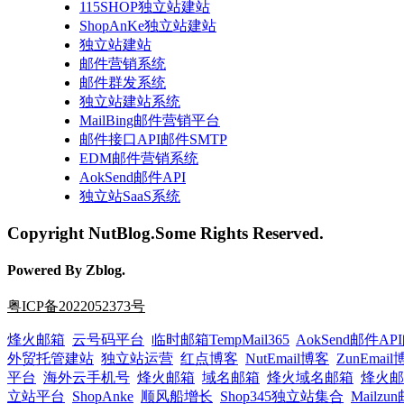
115SHOP独立站建站
ShopAnKe独立站建站
独立站建站
邮件营销系统
邮件群发系统
独立站建站系统
MailBing邮件营销平台
邮件接口API邮件SMTP
EDM邮件营销系统
AokSend邮件API
独立站SaaS系统
Copyright NutBlog.Some Rights Reserved.
Powered By Zblog.
粤ICP备2022052373号
烽火邮箱
云号码平台
临时邮箱TempMail365
AokSend邮件A
外贸托管建站
独立站运营
红点博客
NutEmail博客
ZunEmai
平台
海外云手机号
烽火邮箱
域名邮箱
烽火域名邮箱
烽火邮
立站平台
ShopAnke
顺风船增长
Shop345独立站集合
Mailz