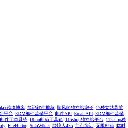
oker跨境博客
笔记软件推荐
顺风船独立站增长
17独立站导航
办公平台
EDM邮件营销平台
邮件API
Email API
EDM邮件营销
邮件工单系统
Uhou邮箱工具箱
115shop独立站平台
115shop独
oly
FireHiking
SoloWilder
跨境人435
红点统计
无限邮箱
临时