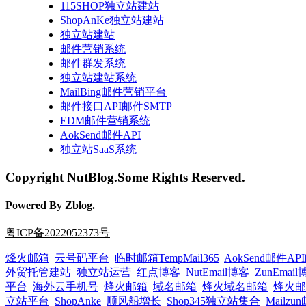
115SHOP独立站建站
ShopAnKe独立站建站
独立站建站
邮件营销系统
邮件群发系统
独立站建站系统
MailBing邮件营销平台
邮件接口API邮件SMTP
EDM邮件营销系统
AokSend邮件API
独立站SaaS系统
Copyright NutBlog.Some Rights Reserved.
Powered By Zblog.
粤ICP备2022052373号
烽火邮箱
云号码平台
临时邮箱TempMail365
AokSend邮件A
外贸托管建站
独立站运营
红点博客
NutEmail博客
ZunEmai
平台
海外云手机号
烽火邮箱
域名邮箱
烽火域名邮箱
烽火邮
立站平台
ShopAnke
顺风船增长
Shop345独立站集合
Mailz