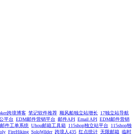
oker跨境博客
笔记软件推荐
顺风船独立站增长
17独立站导航
办公平台
EDM邮件营销平台
邮件API
Email API
EDM邮件营销
邮件工单系统
Uhou邮箱工具箱
115shop独立站平台
115shop独
oly
FireHiking
SoloWilder
跨境人435
红点统计
无限邮箱
临时