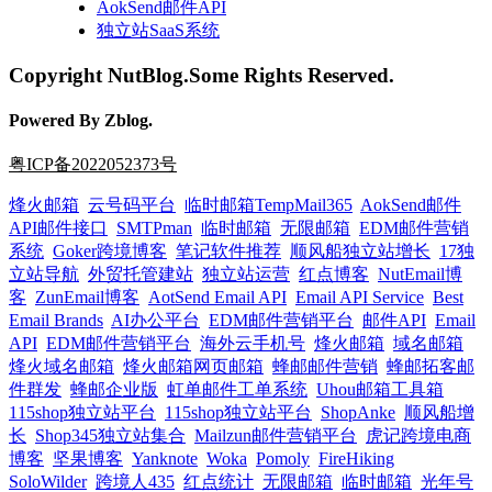
AokSend邮件API
独立站SaaS系统
Copyright NutBlog.Some Rights Reserved.
Powered By Zblog.
粤ICP备2022052373号
烽火邮箱
云号码平台
临时邮箱TempMail365
AokSend邮件
API邮件接口
SMTPman
临时邮箱
无限邮箱
EDM邮件营销
系统
Goker跨境博客
笔记软件推荐
顺风船独立站增长
17独
立站导航
外贸托管建站
独立站运营
红点博客
NutEmail博
客
ZunEmail博客
AotSend Email API
Email API Service
Best
Email Brands
AI办公平台
EDM邮件营销平台
邮件API
Email
API
EDM邮件营销平台
海外云手机号
烽火邮箱
域名邮箱
烽火域名邮箱
烽火邮箱网页邮箱
蜂邮邮件营销
蜂邮拓客邮
件群发
蜂邮企业版
虹单邮件工单系统
Uhou邮箱工具箱
115shop独立站平台
115shop独立站平台
ShopAnke
顺风船增
长
Shop345独立站集合
Mailzun邮件营销平台
虎记跨境电商
博客
坚果博客
Yanknote
Woka
Pomoly
FireHiking
SoloWilder
跨境人435
红点统计
无限邮箱
临时邮箱
光年号