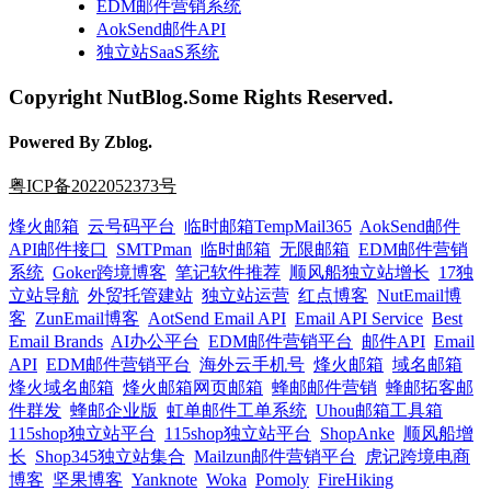
EDM邮件营销系统
AokSend邮件API
独立站SaaS系统
Copyright NutBlog.Some Rights Reserved.
Powered By Zblog.
粤ICP备2022052373号
烽火邮箱
云号码平台
临时邮箱TempMail365
AokSend邮件
API邮件接口
SMTPman
临时邮箱
无限邮箱
EDM邮件营销
系统
Goker跨境博客
笔记软件推荐
顺风船独立站增长
17独
立站导航
外贸托管建站
独立站运营
红点博客
NutEmail博
客
ZunEmail博客
AotSend Email API
Email API Service
Best
Email Brands
AI办公平台
EDM邮件营销平台
邮件API
Email
API
EDM邮件营销平台
海外云手机号
烽火邮箱
域名邮箱
烽火域名邮箱
烽火邮箱网页邮箱
蜂邮邮件营销
蜂邮拓客邮
件群发
蜂邮企业版
虹单邮件工单系统
Uhou邮箱工具箱
115shop独立站平台
115shop独立站平台
ShopAnke
顺风船增
长
Shop345独立站集合
Mailzun邮件营销平台
虎记跨境电商
博客
坚果博客
Yanknote
Woka
Pomoly
FireHiking