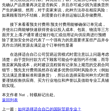
先确认产品质量再决定是否购买，并且亦可减少因为退换货所
产生的麻烦。然而，对于卖家来说，此种方法存在相应风险：
如果顾客毁约不结账，则需要自行承担运输以及存储费用。
接下来看看预支付费用:预支付费用能够确保订单完成，
并使出口商能够快速获得资金以投入成本、包装、物流等三方
面开支上;客户通常通过银行电汇或信用证向供应商进行预赠
除了更加安全外还代表了一个强有力的意愿要求某些产品并令
其作出消耗资源去满足这个订单特性显著
在选择适合自己公司贸易运营模式时需注意以上问题考虑
清楚：由于货到付款方式下顾客可能会中途毁约不付账，而导
致卖家风险成本，此时建议流程留有记录加上规范的交易合同
细节；预先支付费用虽然存在诸多优势但同时风险亦大（例如
无法满足质量标准和退换货），所以在选择采取何种方式时需
要谨慎权衡供应商、买方行业地位和声誉以及借助专业工具辅
助实现。
本文作者 Nut ，转载标记出处。
返回列表
上一篇：
如何选择适合自己的国际贸易专业？